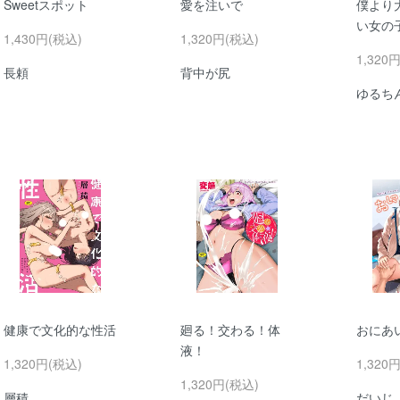
Sweetスポット
愛を注いで
僕より
い女の
1,430円(税込)
1,320円(税込)
1,320
長頼
背中が尻
ゆるち
健康で文化的な性活
廻る！交わる！体
おにあ
液！
1,320円(税込)
1,320
1,320円(税込)
層積
だいじ