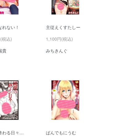
なれない！
主従えくすたしー
円(税込)
1,100円(税込)
瑞貴
みちきんぐ
終わる日々…
ぱんでもにうむ