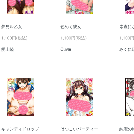
夢見ル乙女
色めく彼女
素直に
1,100円(税込)
1,100円(税込)
1,100
愛上陸
Cuvie
みくに
キャンディドロップ
はつこいパーティー
純潔の