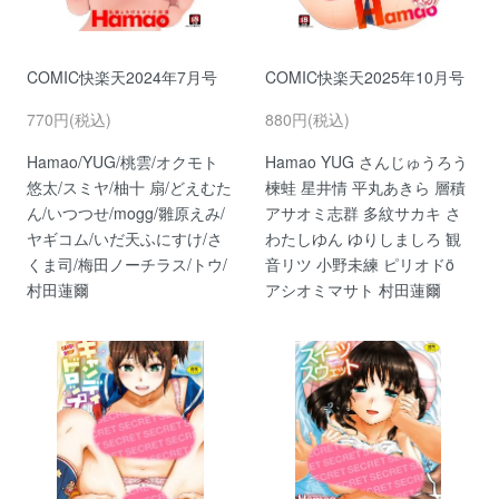
COMIC快楽天2024年7月号
COMIC快楽天2025年10月号
770円(税込)
880円(税込)
Hamao/YUG/桃雲/オクモト
Hamao YUG さんじゅうろう
悠太/スミヤ/柚十 扇/どえむた
楝蛙 星井情 平丸あきら 層積
ん/いつつせ/mogg/雛原えみ/
アサオミ志群 多紋サカキ さ
ヤギコム/いだ天ふにすけ/さ
わたしゆん ゆりしましろ 観
くま司/梅田ノーチラス/トウ/
音リツ 小野未練 ピリオドö
村田蓮爾
アシオミマサト 村田蓮爾