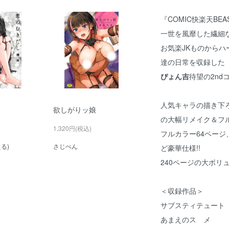
『COMIC快楽天B
一世を風靡した繊細な
お気楽JKものから
達の日常を収録した
ぴょん吉
待望の2ndコ
人気キャラの描き下
欲しがりッ娘
の大幅リメイク＆フ
1,320円(税込)
フルカラー64ペー
る)
さじぺん
ど豪華仕様!!
240ページの大ボリ
＜収録作品＞
サブスティテュート
あまえのスゝメ