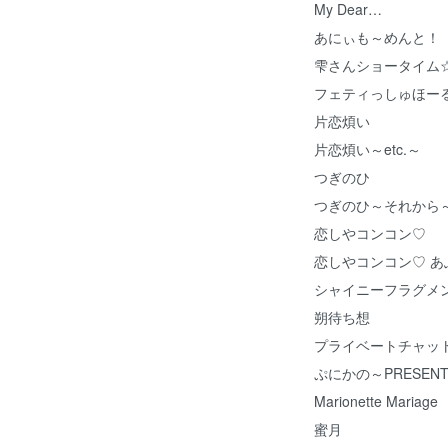
My Dear…
あにぃも～めんと！
雫さんショータイム
フェティっしゅほー
片恋煩い
片恋煩い～etc.～
つぎのひ
つぎのひ～それから
恋しやコンコン♡
恋しやコンコン♡ あ
シャイニーフラグメ
朔待ち想
プライベートチャッ
ぷにかの～PRESENT 
Marionette Mariage
蜜月