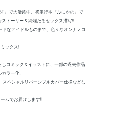
EAST』で大活躍中、初単行本『ぷにかの』で
ストーリー＆絢爛たるセックス描写!!
ハードなアイドルものまで、色々なオンナノコ
ミックス!!
ろしコミック＆イラストに、一部の過去作品
ルカラー化、
ジ、スペシャルリバーシブルカバー仕様などな
ュームでお届けします!!