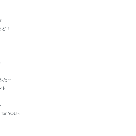
☆
るど！
～
ふた～
ント
ト
for YOU～