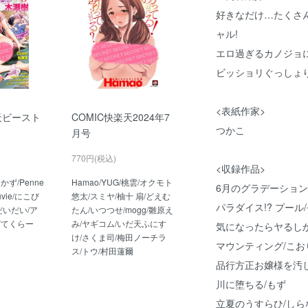
好きなだけ…たくさん
ャル!
エロ過ぎるカノジョに
ビッショリぐっしょ
<表紙作家>
天ビースト
COMIC快楽天2024年7
つかこ
月号
770円(税込)
<収録作品>
ず/Penne
Hamao/YUG/桃雲/オクモト
6月のグラデーション
uvie/にこび
悠太/スミヤ/柚十 扇/どえむ
パラダイス!? プール
だいだい/ア
たん/いつつせ/mogg/雛原え
ぱてくらー
み/ヤギコム/いだ天ふにす
気になったらヤるしか
け/さくま司/梅田ノーチラ
マウンティング/こお
ス/トウ/村田蓮爾
品行方正お嬢様を汚し
川に堕ちる/もず
立夏のうすらひ/しら