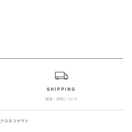
ショッピングガイド
SHIPPING
配送・送料について
クロネコヤマト