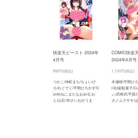
快楽天ビースト 2024年
COMIC快楽
4月号
2024年6月号
990円(税込)
1,100円(税込)
つかこ/仲町まち/ちょいぴ
木瀬樹/平間ひろか
ろ/れぐでく/平間ひろかず/C
l/右端/駄菓子/C
uvie/ねこまたなおみ/むお
ぃ/武将武/平賀
と/山石18/さいおがうま
カノムラサキ/