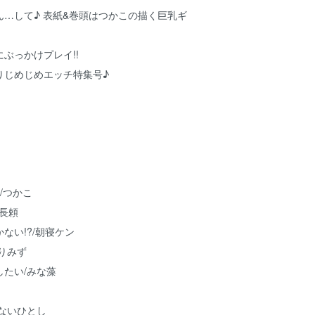
…して♪ 表紙&巻頭はつかこの描く巨乳ギ
ぶっかけプレイ!!
りじめじめエッチ特集号♪
/つかこ
/長頼
ない!?/朝寝ケン
りみず
たい/みな藻
ないひとし