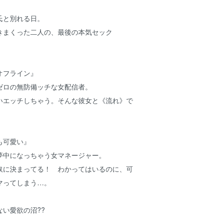
氏と別れる日。
きまくった二人の、最後の本気セック
オフライン』
ゼロの無防備ッチな女配信者。
いエッチしちゃう。そんな彼女と《流れ》で
も可愛い』
夢中になっちゃう女マネージャー。
奴に決まってる！ わかってはいるのに、可
マってしまう…。
い愛欲の沼??