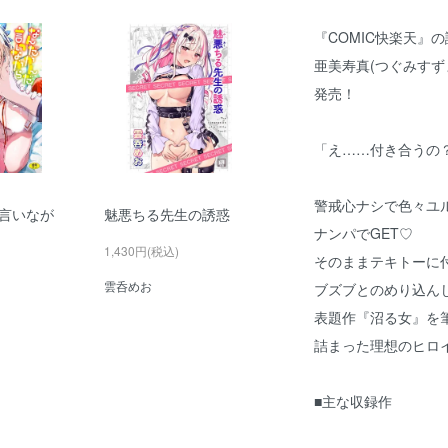
『COMIC快楽天』
亜美寿真(つぐみすず
発売！
「え……付き合うの
警戒心ナシで色々ユ
言いなが
魅悪ちる先生の誘惑
ナンパでGET♡
1,430円(税込)
そのままテキトーに
雲呑めお
ブズブとのめり込ん
表題作『沼る女』を
詰まった理想のヒロ
■主な収録作