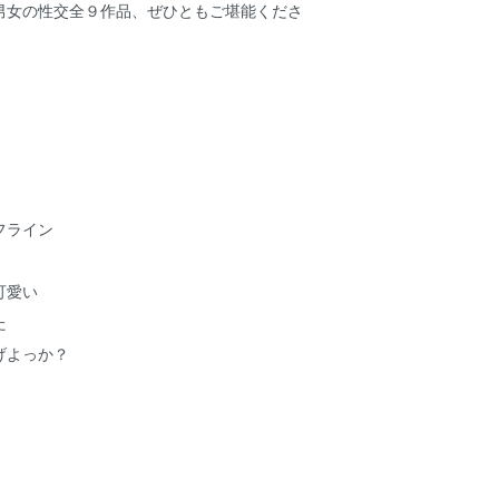
男女の性交全９作品、ぜひともご堪能くださ
フライン
可愛い
た
げよっか？