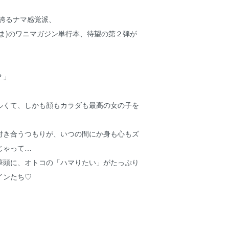
の誇るナマ感覚派、
ま)のワニマガジン単行本、待望の第２弾が
？」
ルくて、しかも顔もカラダも最高の女の子を
付き合うつもりが、いつの間にか身も心もズ
じゃって…
筆頭に、オトコの「ハマりたい」がたっぷり
インたち♡