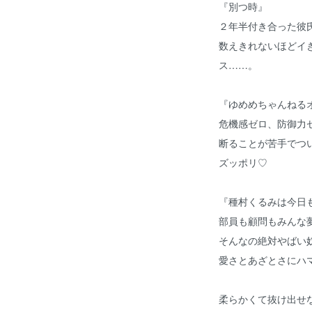
『別つ時』
２年半付き合った彼
数えきれないほどイ
ス……。
『ゆめめちゃんねる
危機感ゼロ、防御力
断ることが苦手でつ
ズッポリ♡
『種村くるみは今日
部員も顧問もみんな
そんなの絶対やばい
愛さとあざとさにハ
柔らかくて抜け出せな