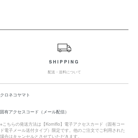
ショッピングガイド
SHIPPING
配送・送料について
クロネコヤマト
固有アクセスコード（メール配信）
※こちらの発送方法は【Komiflo】電子アクセスカード（固有コー
ド電子メール送付タイプ）限定です。他のご注文でご利用された
場合はキャンセルとさせていただきます。