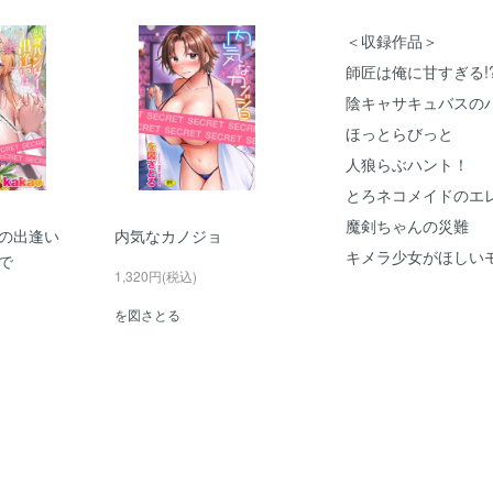
＜収録作品＞
師匠は俺に甘すぎる!
陰キャサキュバスの
ほっとらびっと
人狼らぶハント！
とろネコメイドのエ
魔剣ちゃんの災難
の出逢い
内気なカノジョ
キメラ少女がほしい
で
1,320円(税込)
を図さとる