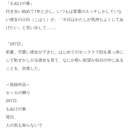
『もぬけの春』
付き合い始めて1年と少し。いつもは普通のエッチしかしていな
い彼女の小白（こはく）が、「今日はわたしが気持ちよくしてあ
げたい」と言い出して……。
『297日』
初夏。可愛い彼女ができた。はじめてのセックスで顔を真っ赤に
して恥ずかしがる彼女を見て、なにか暗い欲望が自分の中にある
ことを、自覚した。
＜収録作品＞
セッカの囀り
297日
もぬけの春
背日
人の気も知らないで