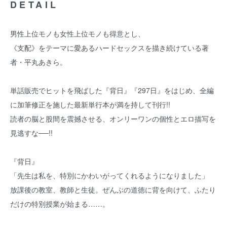
DETAIL
男性上位モノも女性上位モノも得意とし、
《支配》をテーマに愛あるハードセックスを描き続けている著
者・平丸あきら。
単話販売でヒットを飛ばした『背日』『297日』をはじめ、全編
に加筆修正を施した最新単行本が満を持して刊行!!
読者の脳と股間を震撼させる、オンリーワンの個性とエロ描写を
見逃すな──!!
『背日』
「先生は私を、特別にかわいがってくれるようになりました」
放課後の教室、教師と生徒。ぜんぶの道徳に背を向けて、ふたり
だけの特別授業が始まる……。