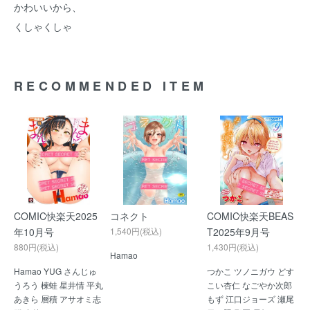
かわいいから、
くしゃくしゃ
RECOMMENDED ITEM
COMIC快楽天2025
コネクト
COMIC快楽天BEAS
年10月号
1,540円(税込)
T2025年9月号
880円(税込)
1,430円(税込)
Hamao
Hamao YUG さんじゅ
つかこ ツノニガウ どす
うろう 楝蛙 星井情 平丸
こい杏仁 なごやか次郎
あきら 層積 アサオミ志
もず 江口ジョーズ 瀬尾