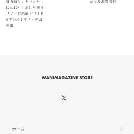
群 多紋サカキ さわたし
日々照 邪悪 長頼
ゆん ゆりしましろ 観音
リツ 小野未練 ピリオド
ö アシオミマサト 村田
蓮爾
ホーム