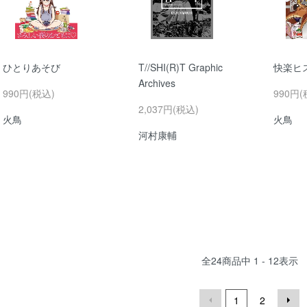
ひとりあそび
T//SHI(R)T Graphic
快楽ヒ
Archives
990円(税込)
990円(
2,037円(税込)
火鳥
火鳥
河村康輔
全
24
商品中
1 - 12
表示
1
2