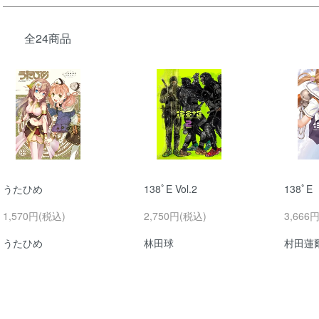
全24商品
うたひめ
138ﾟE Vol.2
138ﾟE
1,570円(税込)
2,750円(税込)
3,666
うたひめ
林田球
村田蓮