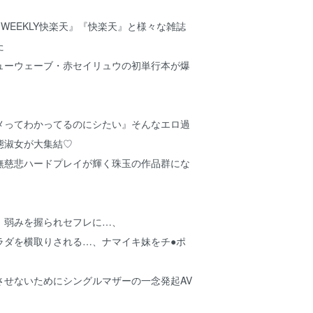
『WEEKLY快楽天』『快楽天』と様々な雑誌
た
ューウェーブ・赤セイリュウの初単行本が爆
メってわかってるのにシたい』そんなエロ過
態淑女が大集結♡
無慈悲ハードプレイが輝く珠玉の作品群にな
、弱みを握られセフレに…、
ラダを横取りされる…、ナマイキ妹をチ●ポ
させないためにシングルマザーの一念発起AV