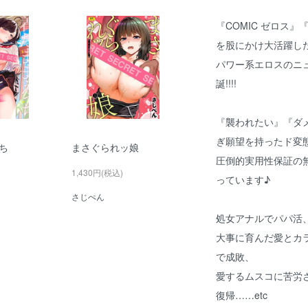
『COMIC ゼロス』
を股にかけ大活躍し
パワー系エロスのニ
誕!!!!
『襲われたい』『ダ
ぎ願望を持ったド変
ち
まさぐられッ娘
圧倒的実用性保証の
1,430円(税込)
っています♪
さじぺん
処女アナルでパパ活
大事に育んだ愛とカ
で成敗、
愛するムスコに苦労
復帰……etc