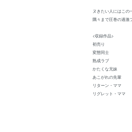
ヌきたい人にはこの一
隅々まで圧巻の過激
<収録作品>
初売り
変態同士
熟成ラブ
かたくな兄妹
あこがれの先輩
リターン・ママ
リグレット・ママ